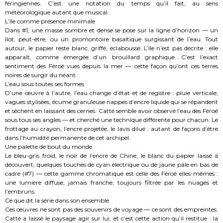
féringiennes. C’est une notation du temps qu’il fait, au sens
météorologique autant que musical.
L’île comme présence minimale
Dans #1, une masse sombre et dense se pose sur la ligne d’horizon — un
îlot, peut-être, ou un promontoire basaltique surgissant de l’eau. Tout
autour, le papier reste blanc, griffé, éclaboussé. L’île n’est pas décrite : elle
apparaît, comme émergée d’un brouillard graphique. C’est l’exact
sentiment des Féroé vues depuis la mer — cette façon qu’ont ces terres
noires de surgir du néant.
L’eau sous toutes ses formes
D’une œuvre à l’autre, l’eau change d’état et de registre : pluie verticale,
vagues stylisées, écume granuleuse nappes d’encre liquide qui se répandent
et sèchent en laissant des cernes. Catté semble avoir observé l’eau des Féroé
sous tous ses angles — et cherché une technique différente pour chacun. Le
frottage au crayon, l’encre projetée, le lavis dilué : autant de façons d’être
dans l’humidité permanente de cet archipel.
Une palette de bout du monde
Le bleu-gris froid, le noir de l’encre de Chine, le blanc du papier laissé à
découvert, quelques touches de cyan électrique ou de jaune pâle en bas de
cadre (#7) — cette gamme chromatique est celle des Féroé elles-mêmes :
une lumière diffuse, jamais franche, toujours filtrée par les nuages et
l’embruns.
Ce que dit la série dans son ensemble
Ces œuvres ne sont pas des souvenirs de voyage — ce sont des empreintes.
Catté a laissé le paysage agir sur lui, et c’est cette action qu’il restitue : la